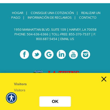
HOGAR
|
CONSIGUE UNA COTIZACIÓN
|
REALIZAR UN
PAGO
|
INFORMACIÓN DE RECLAMOS
|
CONTACTO
1950 MANHATTAN BLVD. SUITE 109 | HARVEY, LA 70058
PHONE: 504-636-6366
|
TOLL-FREE: 855-370-7537
| F:
800.687.5454 |
EMAIL US
Visitors
Visitors
OK
Powered by
Insurance Website Builder